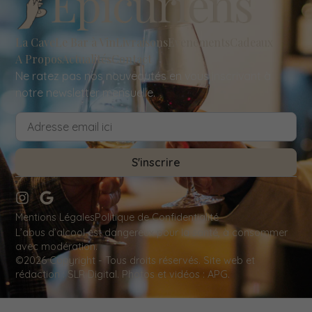
La Cave
Le Bar à Vin
Livraisons
Evenements
Cadeaux
A Propos
Actualités
Contact
Ne ratez pas nos nouveautés en vous inscrivant à
notre newsletter mensuelle.
S'inscrire
Mentions Légales
Politique de Confidentialité
L’abus d’alcool est dangereux pour la santé, à consommer
avec modération.
©2026 Copyright - Tous droits réservés.
Site web et
rédaction
: SLR Digital. Photos et vidéos : APG.