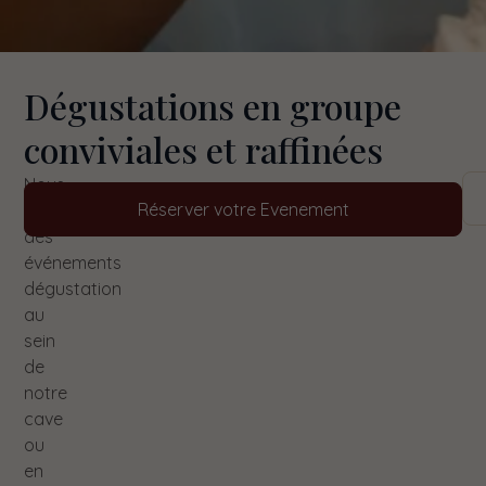
Dégustations en groupe
conviviales et raffinées
Nous
Réserver votre Evenement
organisons
des
événements
dégustation
au
sein
de
notre
cave
ou
en