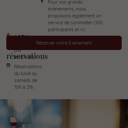
Pour vos grands
événements, nous
proposons également un
service de sommelier (100
participants et +).
Tarifs
A partir
Réserver votre Evenement
de 30 €
&
par
réservations
personne.
Réservations
du lundi au
samedi, de
10h à 21h.