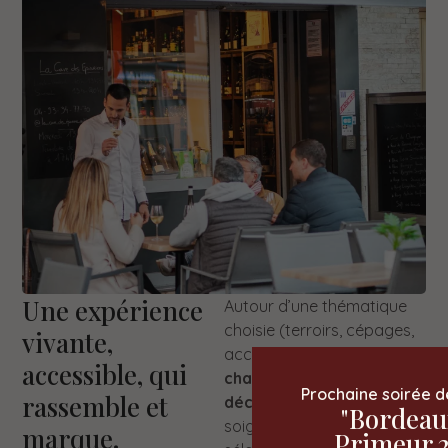
Une expérience
Autour d’une thématique
choisie (terroirs, cépages,
vivante,
accords mets-vins…),
accessible, qui
chaque participant
Prochaine soirée d
rassemble et
découvre 4 vins
"Bordeau
soigneusement
marque.
Primeur 2