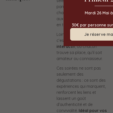
sélectionnés. Je circule
parmi vous pour présenter
chaque cuvée, répondre
Mardi 26 Mai à
aux questions et échanger
en toute simplicité.
30€ par personne sur
Loin d’un cours magistral,
Je réserve ma
c’est
un moment vivant et
interactif
, où chacun
trouve sa place, qu’il soit
amateur ou connaisseur.
Ces soirées ne sont pas
seulement des
dégustations : ce sont des
expériences qui marquent,
renforcent les liens et
laissent un goût
d’authenticité et de
convivialité.
Idéal pour vos