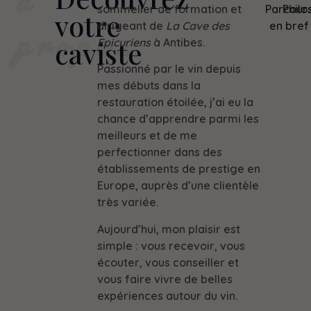
sommelier de formation et
Parcour
Philo
votre
dirigeant de
La Cave des
en bref
propos
caviste
Epicuriens
à Antibes.
Passionné par le vin depuis
mes débuts dans la
restauration étoilée, j’ai eu la
chance d’apprendre parmi les
meilleurs et de me
perfectionner dans des
établissements de prestige en
Europe, auprès d’une clientèle
très variée.
Aujourd’hui, mon plaisir est
simple : vous recevoir, vous
écouter, vous conseiller et
vous faire vivre de belles
expériences autour du vin.