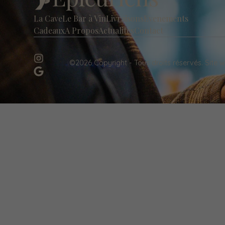
La Cave
Le Bar à Vin
Livraisons
Evenements
Cadeaux
A Propos
Actualités
Contact
©2026 Copyright - Tous droits réservés.
Site 