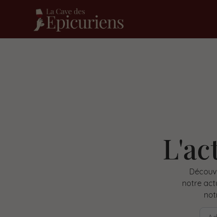
L'ac
Découvr
notre act
not