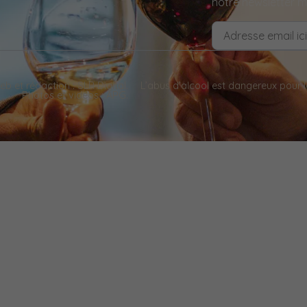
notre newsletter m
web et rédaction
: SLR Digital.
L’abus d’alcool est dangereux pour
Photos et vidéos : APG.